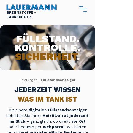
BRENNSTOFFE ~
TANKSCHUTZ
FÜLLSTAND.
KONTROLLE.
SICHERHEIT
.
Leistungen |
Füllstandsanzeiger
JEDERZEIT WISSEN
WAS IM TANK IST
Mit einem
digitalen Füllstandsanzeiger
behalten Sie Ihren
Heizölvorrat jederzeit
im Blick
– ganz gleich, ob direkt
vor Ort
oder bequem per
Webportal
. Wir bieten
Ihnen
zwei praxisbewährte Systeme
zur