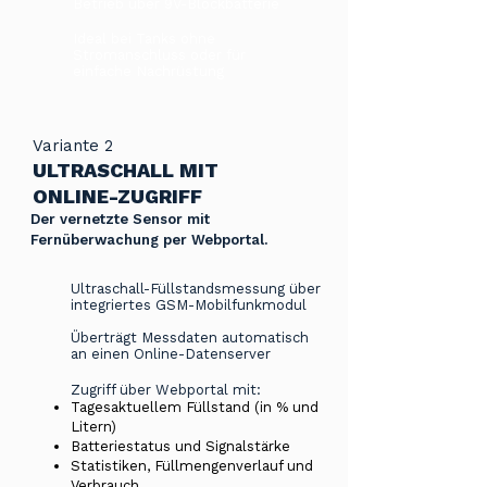
Betrieb über 9V-Blockbatterie
Ideal bei Tanks ohne
Stromanschluss oder für
einfache Nachrüstung
Variante 2
ULTRASCHALL MIT
ONLINE-ZUGRIFF
Der vernetzte Sensor mit
Fernüberwachung
per Webportal.
Ultraschall-Füllstandsmessung über
integriertes GSM-Mobilfunkmodul
Überträgt Messdaten automatisch
an einen Online-Datenserver
Zugriff über Webportal mit:
Tagesaktuellem Füllstand (in % und
Litern)
Batteriestatus und Signalstärke
Statistiken, Füllmengenverlauf und
Verbrauch