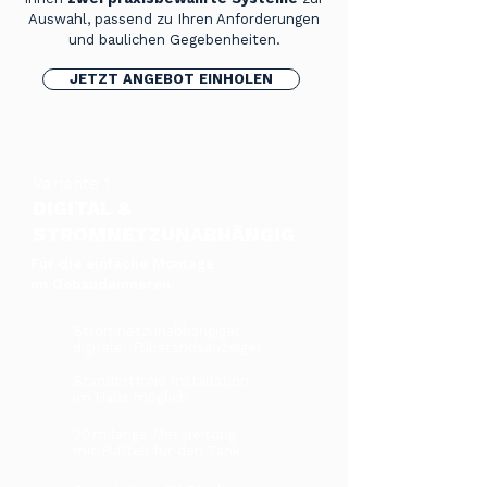
Auswahl, passend zu Ihren Anforderungen
und baulichen Gegebenheiten.
JETZT ANGEBOT EINHOLEN
Variante 1
DIGITAL &
STROMNETZUNABHÄNGIG
Für die einfache Montage
im Gebäudeinneren.
Stromnetzunabhängiger
digitaler Füllstandsanzeiger
Standortfreie Installation
im Haus möglich
20 m lange Messleitung
mit Fußteil für den Tank