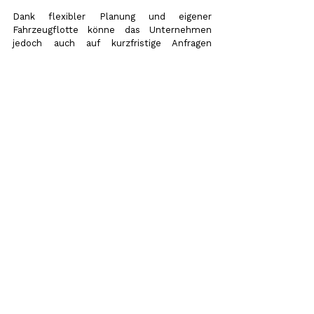
Dank flexibler Planung und eigener 
Fahrzeugflotte könne das Unternehmen 
jedoch auch auf kurzfristige Anfragen 
reagieren.
Verlässlicher Partner in der 
Region
Mit jahrzehntelanger Erfahrung, 
persönlichem Service und regionaler 
Verbundenheit bleibt Lauermann 
Brennstoffe ein wichtiger Ansprechpartner 
für Heizölversorgung, Tanktechnik und 
Tankwartung im Raum Bad Kreuznach.
Das vollständige Interview wurde im 
Rahmen des Business-Frühstücks bei 
Antenne Bad Kreuznach ausgestrahlt.